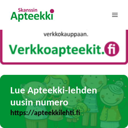
Etusivu
Verkkoapteekit.fi
Tarjoukset
Palvelut
Annosjakelu
Lue Apteekki-lehden
Yhteystiedot
uusin numero
Rekry
https://apteekkilehti.fi
Yli-Maarian Apteekki