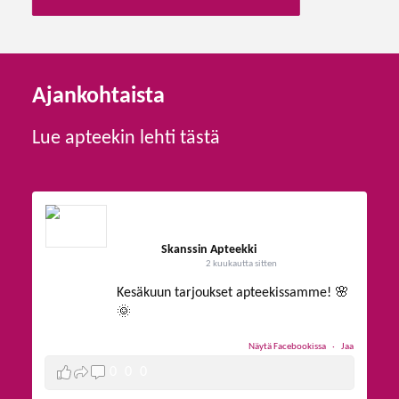
Ajankohtaista
Lue apteekin lehti tästä
Skanssin Apteekki
2 kuukautta sitten
Kesäkuun tarjoukset apteekissamme! 🌸
🌞
Näytä Facebookissa
·
Jaa
0
0
0