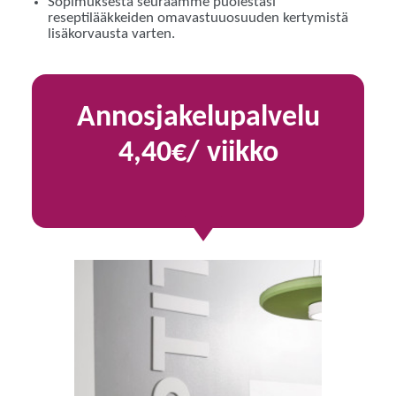
Sopimuksesta seuraamme puolestasi
reseptilääkkeiden omavastuuosuuden kertymistä
lisäkorvausta varten.
Annosjakelupalvelu
4,40€/ viikko